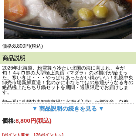
価格:8,800円(税込)
商品説明
2026年北海道、粉雪舞う冷たい北国の海に育まれ、今が
旬！ 4キロ超の大型極上真鱈（マダラ）の水揚げが始まっ
た。寒い冬は・・・やっぱりあったかい鍋がいい！札幌中央
卸売市場新鮮直送！北のかに市ならではの魚通がうなる冬の
絶品極上たらちり鍋セットを期間・通販限定でお届けしま
す。
朝一番に札幌中央卸売市場に水揚げ入荷した釧路産、白糠
産、昆布森産、根室産の鮮度抜群！極上活〆真鱈だけを厳
▼ 商品説明の続きを見る ▼
選。入荷当日朝一番に即、魚やの大将が鍋用の切り身と腹出
しプリプリの最高級真だち（白子）にさばいて空輸直送！全
価格:
8,800円
(税込)
国のお取り寄せのお客様のご自宅へ24時間以内にお届けだか
ら鮮度抜群！透き通るほどに白く輝き、新鮮に弾力あふれる
シコシコの甘い身とプルプルの真ダチが、北国の極上海鮮鍋
[ポイント還元 176ポイント～]
の出汁に包まれて、口の中に幸せな至高の美味を運ぶ。