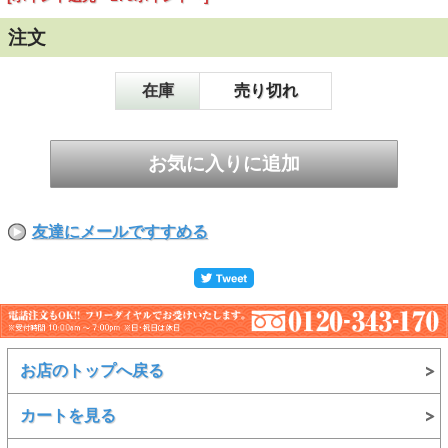
北海道、期間限定の極上真鱈（たら）・真だち特撰鍋セット
注文
は、毎年当店大人気のイチオシ通販海鮮鍋セット！！食通も
うなる年末年始のごちそう海鮮鍋と言えば、北海道産極上真
鱈（たら）真だち特撰鍋セット！！旬鮮海鮮極上品につき、
在庫
売り切れ
季節・数量限定のため、水揚げ終了とともに販売終了！売り
切れ必至。大切な人に贈る極上こだわりの味。北の高級グル
メ海鮮鍋セット、お年賀ギフトやお祝いギフトで大好評！お
申込みはどうぞ、お早めに！！
友達にメールですすめる
お店のトップへ戻る
カートを見る