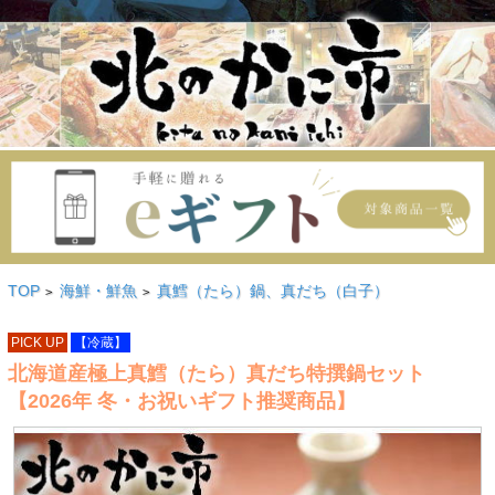
TOP
海鮮・鮮魚
真鱈（たら）鍋、真だち（白子）
>
>
PICK UP
【冷蔵】
北海道産極上真鱈（たら）真だち特撰鍋セット
【2026年 冬・お祝いギフト推奨商品】