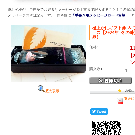
※お客様が、ご自身でお好きなメッセージを手書きで記入することをご希望の
メッセージ内容は記入せず、 備考欄に
「手書き用メッセージカード希望」
と
極上かにギフト券 &
－ス【2024年 冬の
品】
1
価格:
[
ン
購入数:
拡大表示
友達に