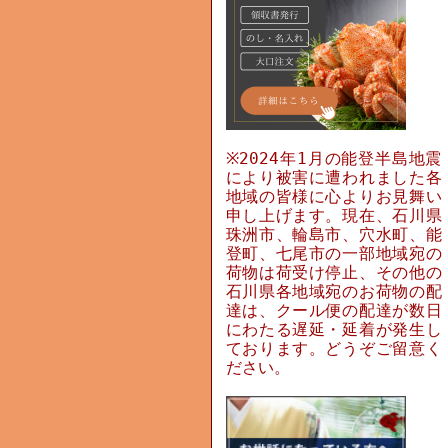
※2024年1月の能登半島地震
により被害に遭われました各
地域の皆様に心よりお見舞い
申し上げます。現在、石川県
珠洲市、輪島市、穴水町、能
登町、七尾市の一部地域宛の
荷物は荷受け停止、その他の
石川県各地域宛のお荷物の配
達は、クール便の配達が数日
にわたる遅延・延着が発生し
ております。どうぞご留意く
ださい。