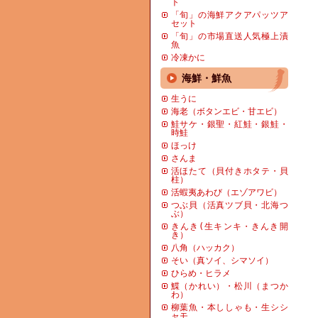
ト
「旬」の海鮮アクアパッツア
セット
「旬」の市場直送人気極上漬
魚
冷凍かに
海鮮・鮮魚
生うに
海老（ボタンエビ・甘エビ）
鮭サケ・銀聖・紅鮭・銀鮭・
時鮭
ほっけ
さんま
活ほたて（貝付きホタテ・貝
柱）
活蝦夷あわび（エゾアワビ）
つぶ貝（活真ツブ貝・北海つ
ぶ）
きんき(生キンキ・きんき開
き）
八角（ハッカク）
そい（真ソイ、シマソイ）
ひらめ・ヒラメ
鰈（かれい）・松川（まつか
わ）
柳葉魚・本ししゃも・生シシ
ャモ