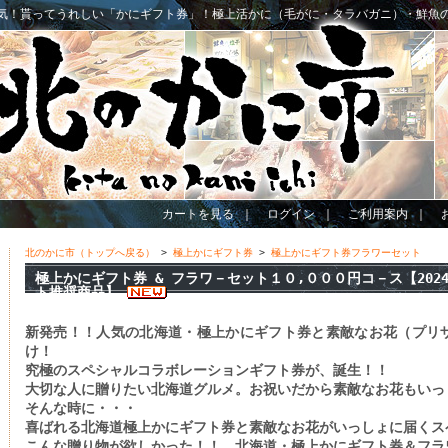
気！貰ってうれしい「かにギフト券」！極上活かに（毛がに・タラバガニ）・鮮魚
カートを見る
｜
ログイン
｜
ご利用案内
｜
北のかに市（トップへ戻る）
>
極上かにギフト券
>
極上かにギフト券フラワーセット
極上かにギフト券 & フラワ－セット１０,０００円コ－ス【202
ト推奨商品】
新発売！！人気の北海道・極上かにギフト券と素敵なお花（プリ
け！
究極のスペシャルコラボレーションギフト券が、誕生！！
大切な人に贈りたい北海道グルメ。お祝いだから素敵なお花もいっ
そんな時に・・・
喜ばれる北海道極上かにギフト券と素敵なお花がいっしょに届くス
こんな贈り物が欲しかった！！ 北海道・極上かにギフト券＆フラ