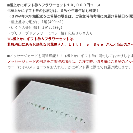
■極上かにギフト券＆フラワーセット１０,０００円コ－ス
※極上かにギフト券のお届けは、ＧＷや年末年始も可能！
（ＧＷや年末年始配送をご希望の場合は、ご注文時備考欄にお届け希望日を明
・極上釜ゆで毛がに 1尾(400g×1)
・いくらの醤油漬け １ﾊﾟｯｸ(80g)
・プリザーブドフラワー（バラ一輪）化粧ＢＯＸ入り
※.極上かにギフト券＆フラワーセットは、
札幌円山にあるお洒落なお花屋さん、Ｌｉｔｔｌｅ Ｂｅｅ さんと当店のス
............................................................
■メッセージカードも同送可能！！（極上かにギフト券に同封してお送りしま
メッセージカードの同送をご希望の場合は、ご注文時、備考欄にご希望のメッ
カードにそのメッセージをお入れし、かにギフト券に添えてお届け致します。