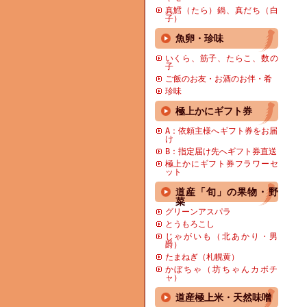
真鱈（たら）鍋、真だち（白
子）
魚卵・珍味
いくら、筋子、たらこ、数の
子
ご飯のお友・お酒のお伴・肴
珍味
極上かにギフト券
A：依頼主様へギフト券をお届
け
B：指定届け先へギフト券直送
極上かにギフト券フラワーセ
ット
道産「旬」の果物・野
菜
グリーンアスパラ
とうもろこし
じゃがいも（北あかり・男
爵）
たまねぎ（札幌黄）
かぼちゃ（坊ちゃんカボチ
ャ）
道産極上米・天然味噌