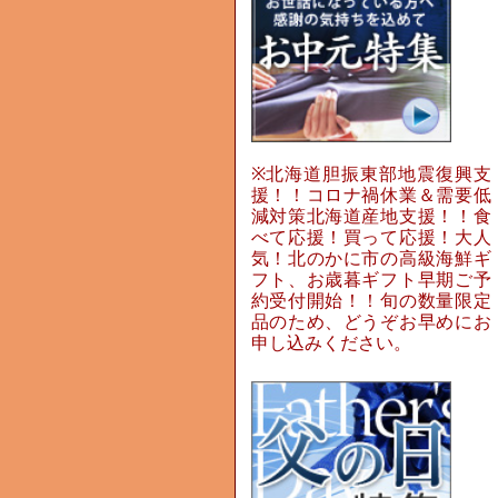
※北海道胆振東部地震復興支
援！！コロナ禍休業＆需要低
減対策北海道産地支援！！食
べて応援！買って応援！大人
気！北のかに市の高級海鮮ギ
フト、お歳暮ギフト早期ご予
約受付開始！！旬の数量限定
品のため、どうぞお早めにお
申し込みください。