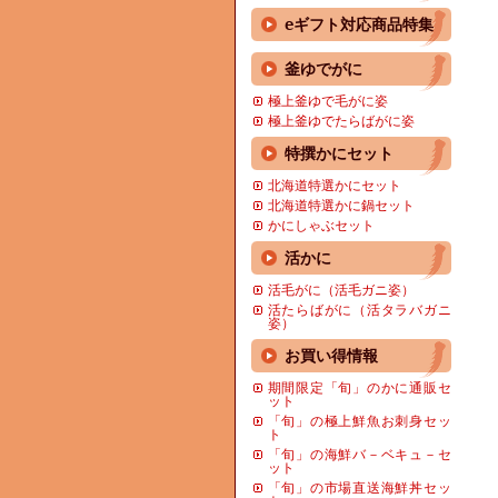
eギフト対応商品特集
釜ゆでがに
極上釜ゆで毛がに姿
極上釜ゆでたらばがに姿
特撰かにセット
北海道特選かにセット
北海道特選かに鍋セット
かにしゃぶセット
活かに
活毛がに（活毛ガニ姿）
活たらばがに（活タラバガニ
姿）
お買い得情報
期間限定「旬」のかに通販セ
ット
「旬」の極上鮮魚お刺身セッ
ト
「旬」の海鮮バ－ベキュ－セ
ット
「旬」の市場直送海鮮丼セッ